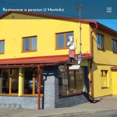
Restaurace a penzion U
Martinků